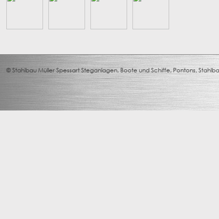
© Stahlbau Müller Spessart Steganlagen, Boote und Schiffe, Pontons, Stah